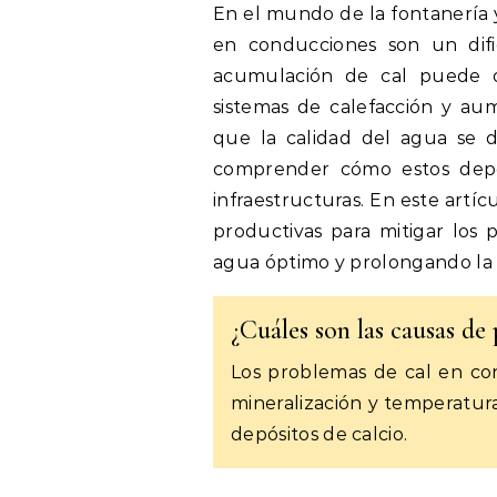
En el mundo de la fontanería y
en conducciones son un dif
acumulación de cal puede obs
sistemas de calefacción y au
que la calidad del agua se de
comprender cómo estos depós
infraestructuras. En este artíc
productivas para mitigar los 
agua óptimo y prolongando la vi
¿Cuáles son las causas de
Los problemas de cal en co
mineralización y temperatur
depósitos de calcio.